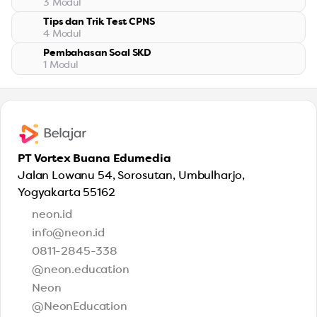
3 Modul
Cara Menggunakan Neon Belajar
Tips dan Trik Test CPNS
Kisi-kisi Tes Wawasan Kebangsaan
Assessing
4 Modul
(TWK)
Tes Intelegensi Umum
Pembahasan Soal SKD
Passing Grade CPNS Tahun 2024
Interacting
Preview
Reading
Preview
1 Modul
Kisi-kisi Tes Intelegensi Umum
Pembahasan Beserta Kunci
Assessing
Reading
(TIU)
Jawaban
Tes Karakteristik Pribadi
Cara Memilih Formasi
Reading
Reading
Kisi-kisi Tes Karakteristik Pribadi
Assessing
Reading
PT Vortex Buana Edumedia
(TKP)
Jalan Lowanu 54, Sorosutan, Umbulharjo,
Tools Untuk Mempersiapkan Tes
Reading
Yogyakarta 55162
Reading
neon.id
info@neon.id
Penutup
0811-2845-338
@neon.education
Reading
Neon
@NeonEducation