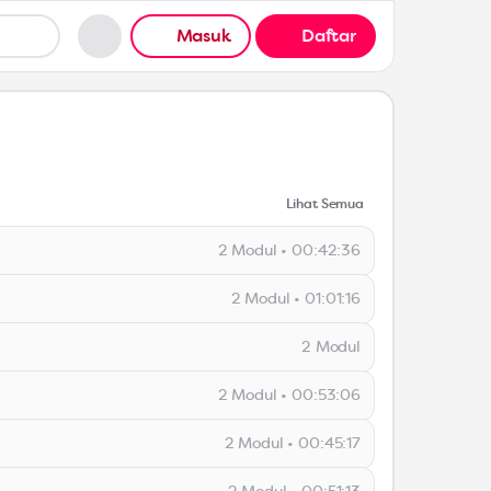
Masuk
Daftar
Lihat Semua
2 Modul • 00:42:36
2 Modul • 01:01:16
2 Modul
 Play Challenge)
2 Modul • 00:53:06
chreibung)
00:42:36
2 Modul • 00:45:17
01:01:16