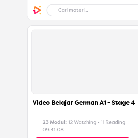
Video Belajar German A1 - Stage 4
-
23 Modul:
12 Watching
•
11 Reading
09:41:08