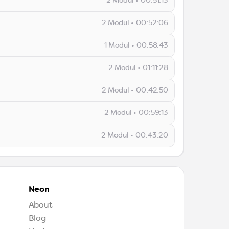
2 Modul • 00:51:13
2 Modul • 00:52:06
00:53:06
1 Modul • 00:58:43
00:45:17
2 Modul • 01:11:28
00:51:13
00:58:43
2 Modul • 00:42:50
00:52:06
2 Modul • 00:59:13
2 Modul • 00:43:20
01:11:28
fen
00:42:50
Neon
00:59:13
About
Blog
00:43:20