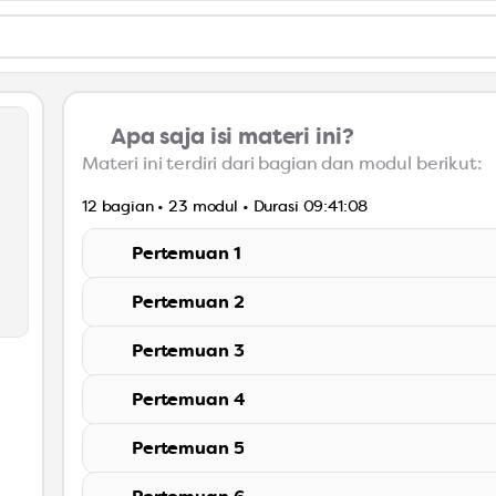
Apa saja isi materi ini?
Materi ini terdiri dari bagian dan modul berikut:
12 bagian • 23 modul • Durasi 09:41:08
Pertemuan 1
Modul 1
Pertemuan 2
Modul 2
Pertemuan 3
Reading
01 Dialog Berbasis Peran (Role
Modul 3
Pertemuan 4
Reading
02 Menjelaskan arah (Wegbes
Modul 4
Watching
Pertemuan 5
Reading
03 Phone Simulation Game
Modul 5
Watching